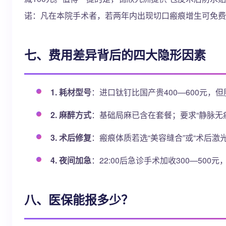
诺：凡在本院手术者，若两年内出现切口瘢痕增生可免费
七、费用差异背后的四大隐形因素
1. 耗材型号
：进口钛钉比国产贵400—600元，
2. 麻醉方式
：基础局麻已含在套餐；要求“静脉无痛
3. 术后修复
：瘢痕体质若选“美容缝合”或“术后激光除
4. 夜间加急
：22:00后急诊手术加收300—50
八、医保能报多少？