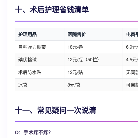
十、术后护理省钱清单
护理用品
医院售价
电商
自粘弹力绷带
18元/卷
6.9元
碘伏棉球
12元/瓶（50粒）
4.5元
术后防水贴
12元/贴
无同
冰袋
8元/袋
可自
十一、常见疑问一次说清
Q：手术疼不疼？