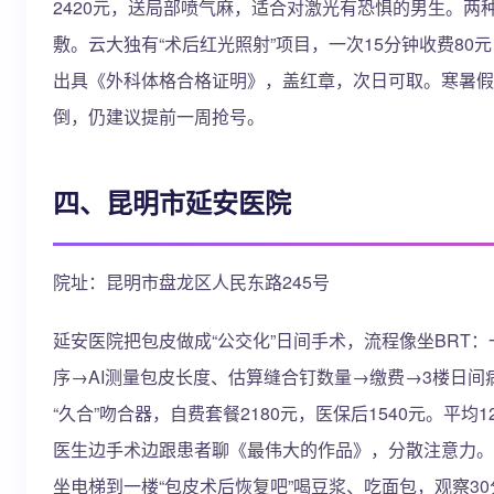
2420元，送局部喷气麻，适合对激光有恐惧的男生。两种
敷。云大独有“术后红光照射”项目，一次15分钟收费8
出具《外科体格合格证明》，盖红章，次日可取。寒暑假
倒，仍建议提前一周抢号。
四、昆明市延安医院
院址：昆明市盘龙区人民东路245号
延安医院把包皮做成“公交化”日间手术，流程像坐BRT
序→AI测量包皮长度、估算缝合钉数量→缴费→3楼日
“久合”吻合器，自费套餐2180元，医保后1540元。平
医生边手术边跟患者聊《最伟大的作品》，分散注意力。
坐电梯到一楼“包皮术后恢复吧”喝豆浆、吃面包，观察30