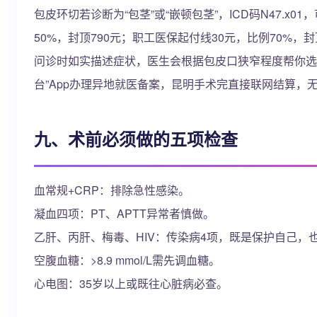
包皮环切若诊断为“包茎”或“嵌顿包茎”，ICD码N47.x
50%，封顶790元；职工医保起付线30元，比例70%，封
问诊时如实描述症状，医生会根据包皮口狭窄程度帮你选
台”App办理异地就医备案，昆明手术完直接联网结算，
九、术前必须做的五项检查
血常规+CRP：排除急性感染。
凝血四项：PT、APTT异常者慎做。
乙肝、丙肝、梅毒、HIV：传染病4项，既是保护自己，
空腹血糖：>8.9 mmol/L需先调血糖。
心电图：35岁以上或既往心脏病必查。