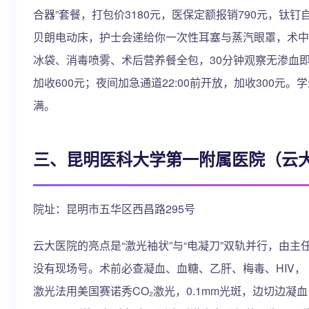
合器”套餐，打包价3180元，医保定额报销790元，钛
贝朗电动床，护士会递给你一次性耳塞与蒸汽眼罩，术中
冰袋、消毒喷雾、术后营养餐全包，30分钟观察无渗血即
加收600元；夜间加急通道22:00前开放，加收300元
满。
三、昆明医科大学第一附属医院（云
院址：昆明市五华区西昌路295号
云大医院的亮点是“激光袖状”与“电凝刀”双轨并行，由主
没有现场号。术前必查凝血、血糖、乙肝、梅毒、HIV， 
激光法用美国赛诺秀CO₂激光，0.1mm光斑，边切边凝