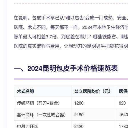
在昆明，包皮手术早已从“难以启齿”变成一门成熟、安
医院、术式不同，每天都不一样。2024年本地卫生经济
账单最大可相差3.7倍。到底差在哪儿？哪些钱能省、
医院的真实流程与费用，让想动刀的昆明男生把钱花得明
一、2024昆明包皮手术价格速览表
术式名称
公立医院均价（元）
医保
传统环切（剪刀+缝合）
1280
820
套环商环（一次性吻合器）
2180
1540
电凝刀环切
2420
1780