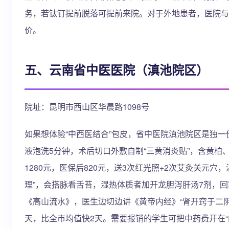
务，若钛钉提前脱落可提前来院。对于外地患者，医院与对
价。
五、云南省中医医院（滇池院区）
院址：昆明市西山区华晨路1098号
如果想体验“中西医结合”包皮，省中医院滇池院区是独一
液泡洗5分钟，术后切口外敷自制“三黄消炎贴”，含黄
1280元，医保后820元，送3次红光照+2次艾灸关元
理”，会搭脉看舌苔，湿热体质者加开龙胆泻肝汤7剂，回
《高山流水》，医生边切边讲《黄帝内经》“肾开窍于二
天，比全市均值快2天。需要报销的学生可把中药费开在“