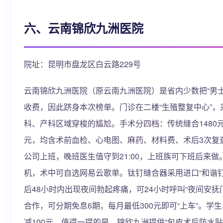
六、云南锦欣九洲医院
院址：昆明市盘龙区白云路229号
云南锦欣九洲医院（原云南九洲医院）是省内少数把“男
收费，因此跻身本次榜单。门诊在二楼“生殖整复中心”
科、产科区域穿梭的尴尬。手术分四档：传统缝合1480元、
元，均含术前血检、心电图、麻药、材料费、术后3次复查
公司上班，晚班医生值守到21:00，上班族可下班后来
机，术中可自选网易云歌单。钛钉缝合器采用进口“和谐钉
后48小时内出现夜间勃起疼痛，可24小时呼叫“夜间安
合作，可分期免息6期，每月最低300元即可“上车”。学
减100元。值得一提的是，锦欣九洲提供“包皮术后防水