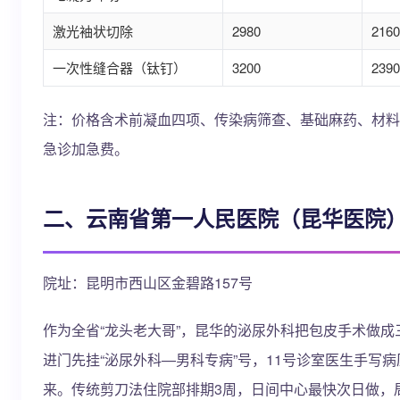
激光袖状切除
2980
2160
一次性缝合器（钛钉）
3200
2390
注：价格含术前凝血四项、传染病筛查、基础麻药、材料
急诊加急费。
二、云南省第一人民医院（昆华医院
院址：昆明市西山区金碧路157号
作为全省“龙头老大哥”，昆华的泌尿外科把包皮手术做成
进门先挂“泌尿外科—男科专病”号，11号诊室医生手写
来。传统剪刀法住院部排期3周，日间中心最快次日做，局麻