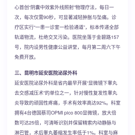
心首创“阴囊中效紫外线照射”物理疗法，每日一
次，每次仅需90秒，可显著减轻肿胀与坠痛。诊
疗区实行“一患一诊室一检验通道”，标本传递全部
轨道物流，杜绝交叉污染。医院坐落于金碧路157
号，院内设男性健康公益讲堂，每月第二周六下午
免费开放。
三、昆明市延安医院泌尿外科
延安医院泌尿外科是省内最早开展“显微镜下睾丸
去交感减压术”的单位之一，针对慢性复发性睾丸
炎导致的顽固性疼痛，手术有效率高达92%。科室
拥有4台德国蔡司OPMI pico 800显微镜，放大倍
数可达25倍，可清晰识别并保留精索内动静脉与
淋巴管，术后睾丸萎缩发生率低于1%。科室与麻