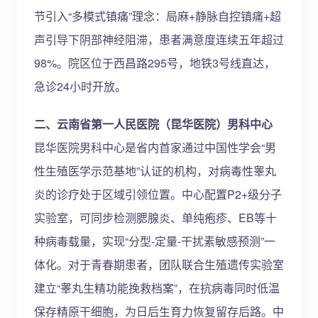
节引入“多模式镇痛”理念：局麻+静脉自控镇痛+超
声引导下阴部神经阻滞，患者满意度连续五年超过
98%。院区位于西昌路295号，地铁3号线直达，
急诊24小时开放。
二、云南省第一人民医院（昆华医院）男科中心
昆华医院男科中心是省内首家通过中国性学会“男
性生殖医学示范基地”认证的机构，对病毒性睾丸
炎的诊疗处于区域引领位置。中心配置P2+级分子
实验室，可同步检测腮腺炎、单纯疱疹、EB等十
种病毒载量，实现“分型-定量-干扰素敏感预测”一
体化。对于青春期患者，团队联合生殖遗传实验室
建立“睾丸生精功能挽救档案”，在抗病毒同时低温
保存精原干细胞，为日后生育力恢复留存后路。中