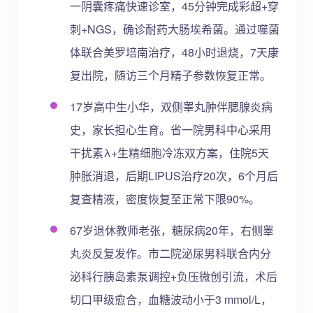
一阴囊疼痛快速诊室，45分钟完成彩超+穿
刺+NGS，确诊耐药大肠埃希菌。通过噬菌
体联合美罗培南治疗，48小时退烧，7天康
复出院，随访三个月精子参数恢复正常。
17岁高中生小华，双侧睾丸肿伴腮腺炎病
史，家长担心生育。省一院男科中心采用
干扰素λ+生精细胞冷冻双方案，住院5天
肿胀消退，后期LIPUS治疗20次，6个月后
复查精液，密度恢复至正常下限90%。
67岁退休教师老张，糖尿病20年，右侧睾
丸炎反复发作。市二院泌尿男科联合内分
泌科行胰岛素泵调控+负压微创引流，术后
切口甲级愈合，血糖波动小于3 mmol/L，