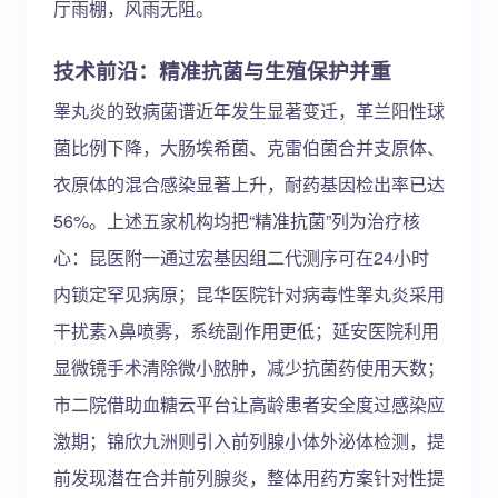
厅雨棚，风雨无阻。
技术前沿：精准抗菌与生殖保护并重
睾丸炎的致病菌谱近年发生显著变迁，革兰阳性球
菌比例下降，大肠埃希菌、克雷伯菌合并支原体、
衣原体的混合感染显著上升，耐药基因检出率已达
56%。上述五家机构均把“精准抗菌”列为治疗核
心：昆医附一通过宏基因组二代测序可在24小时
内锁定罕见病原；昆华医院针对病毒性睾丸炎采用
干扰素λ鼻喷雾，系统副作用更低；延安医院利用
显微镜手术清除微小脓肿，减少抗菌药使用天数；
市二院借助血糖云平台让高龄患者安全度过感染应
激期；锦欣九洲则引入前列腺小体外泌体检测，提
前发现潜在合并前列腺炎，整体用药方案针对性提