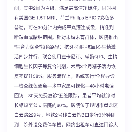
间，其中2间为百级，满足最高洁净标准；同时拥
有美国GE 1.5T MRI、荷兰Philips EPIQ 7彩色多
普勒，可在30分钟内完成睾丸灌注成像，精准判
断缺血或脓肿范围。针对未婚未育群体，医院推出
“生育力保全”特色路径：抗炎-消肿-抗氧化-生精激
活四步并行，联合使用左卡尼汀、辅酶Q10、生精
细胞生长因子等复合制剂，术后3个月精子活力恢
复率提升38%。服务流程上，系统实行“全程导诊
—检查绿色通道—术中家属可视化—48小时电话
回访—30天免费复诊”五维跟踪，患者平均就诊时
长缩短至公立医院的60%。医院位于昆明市盘龙区
白云路229号，地铁2号线白云站B口步行3分钟即
到，院外设免费停车楼，网约出租车可直达门诊大