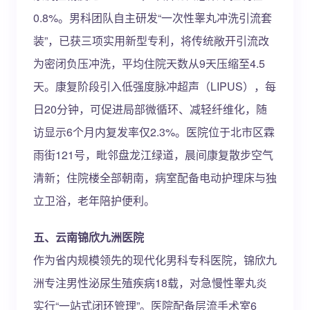
0.8%。男科团队自主研发“一次性睾丸冲洗引流套
装”，已获三项实用新型专利，将传统敞开引流改
为密闭负压冲洗，平均住院天数从9天压缩至4.5
天。康复阶段引入低强度脉冲超声（LIPUS），每
日20分钟，可促进局部微循环、减轻纤维化，随
访显示6个月内复发率仅2.3%。医院位于北市区霖
雨街121号，毗邻盘龙江绿道，晨间康复散步空气
清新；住院楼全部朝南，病室配备电动护理床与独
立卫浴，老年陪护便利。
五、云南锦欣九洲医院
作为省内规模领先的现代化男科专科医院，锦欣九
洲专注男性泌尿生殖疾病18载，对急慢性睾丸炎
实行“一站式闭环管理”。医院配备层流手术室6