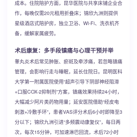
成本。住院陪护方面，昆华医院与共享床铺企业合
作，每晚仅需20元租用折叠床；锦欣九洲则提供
星级酒店式陪护房，独立卫浴、Wi-Fi、洗衣机齐
备，缓解家属疲劳。
术后康复：多手段镇痛与心理干预并举
睾丸炎术后常见肿胀、瘀斑及牵涉痛，若忽略镇痛
管理，会影响行走与睡眠，延长住院日。昆明医科
大学第一附属医院使用“超声引导下阴部神经阻滞
+口服COX-2抑制剂”方案，镇痛效果持续24小时，
大幅减少阿片类药物用量；延安医院借助“经皮电
刺激+冷敷手环”，患者VAS评分术后6小时即降至3
分以下；锦欣九洲引进“多频震动康复仪”，每日两
次，每次15分钟，可加速淋巴回流，术后72小时