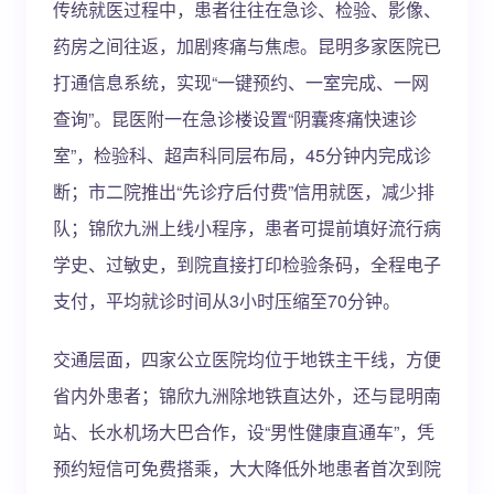
传统就医过程中，患者往往在急诊、检验、影像、
药房之间往返，加剧疼痛与焦虑。昆明多家医院已
打通信息系统，实现“一键预约、一室完成、一网
查询”。昆医附一在急诊楼设置“阴囊疼痛快速诊
室”，检验科、超声科同层布局，45分钟内完成诊
断；市二院推出“先诊疗后付费”信用就医，减少排
队；锦欣九洲上线小程序，患者可提前填好流行病
学史、过敏史，到院直接打印检验条码，全程电子
支付，平均就诊时间从3小时压缩至70分钟。
交通层面，四家公立医院均位于地铁主干线，方便
省内外患者；锦欣九洲除地铁直达外，还与昆明南
站、长水机场大巴合作，设“男性健康直通车”，凭
预约短信可免费搭乘，大大降低外地患者首次到院