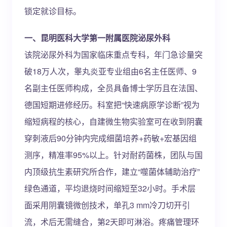
锁定就诊目标。
一、昆明医科大学第一附属医院泌尿外科
该院泌尿外科为国家临床重点专科，年门急诊量突
破18万人次，睾丸炎亚专业组由6名主任医师、9
名副主任医师构成，全员具备博士学历且在法国、
德国短期进修经历。科室把“快速病原学诊断”视为
缩短病程的核心，自建微生物实验室可在收到阴囊
穿刺液后90分钟内完成细菌培养+药敏+宏基因组
测序，精准率95%以上。针对耐药菌株，团队与国
内顶级抗生素研究所合作，建立“噬菌体辅助治疗”
绿色通道，平均退烧时间缩短至32小时。手术层
面采用阴囊镜微创技术，单孔3 mm冷刀切开引
流，术后无需缝合，第2天即可淋浴。疼痛管理环