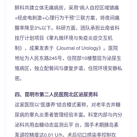
醉科共建立体无痛病房，采用“病人自控区域镇痛
+经皮电刺激+心理行为干预”三联方案，将夜间痛
醒率降至3%以下。科研方面，团队承担云南省科
技厅计划项目《睾丸微环境与免疫炎症交互机
制》，成果发表于《Journal of Urology》。医院
地址为人民东路245号，住院部10楼整层为泌尿生
殖病区，独立配餐间与康复步道，住院环境安静私
密。
四、昆明市第二人民医院北区泌尿男科
这家医院以“医康养”结合模式著称，对老年合并糖
尿病的睾丸炎患者管理经验丰富。科室内部与内分
泌科共用血糖动态监测云平 台，围手术期胰岛素
泵调控精度达0.01 U/h，术后切口感染率控制在