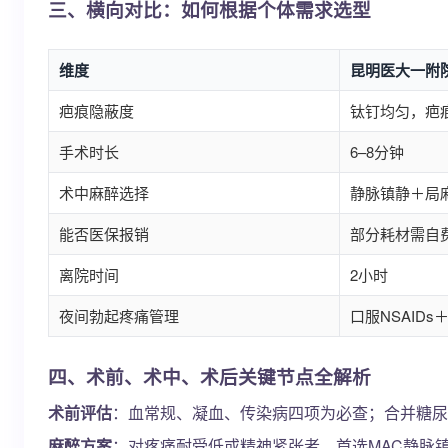
三、横向对比：如何根据个体需求选型
维度
昆明医大一附
疤痕隐蔽度
钛钉均匀，疤
手术时长
6–8分钟
术中麻醉选择
静脉镇静＋局
能否医保报销
部分耗材需自
离院时间
2小时
夜间勃起疼痛管理
口服NSAIDs
四、术前、术中、术后关键节点全解析
术前评估
：血常规、凝血、传染病四项为必查；合并糖尿病者
麻醉方案
：对疼痛耐受低或精神紧张者，首选MAC静脉