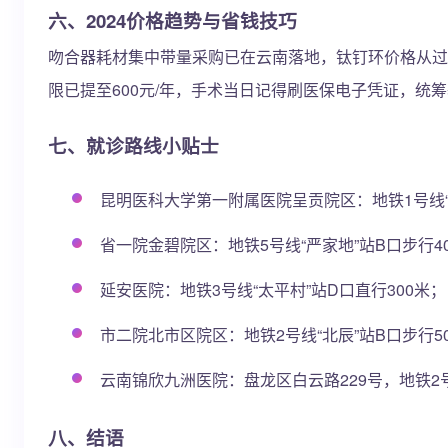
六、2024价格趋势与省钱技巧
吻合器耗材集中带量采购已在云南落地，钛钉环价格从过去的3
限已提至600元/年，手术当日记得刷医保电子凭证，
七、就诊路线小贴士
昆明医科大学第一附属医院呈贡院区：地铁1号线
省一院金碧院区：地铁5号线“严家地”站B口步行4
延安医院：地铁3号线“太平村”站D口直行300米
市二院北市区院区：地铁2号线“北辰”站B口步行
云南锦欣九洲医院：盘龙区白云路229号，地铁2号
八、结语