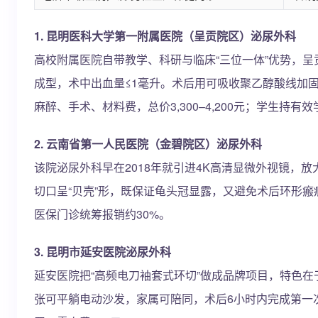
1. 昆明医科大学第一附属医院（呈贡院区）泌尿外科
高校附属医院自带教学、科研与临床“三位一体”优势，呈
成型，术中出血量≤1毫升。术后用可吸收聚乙醇酸线加固
麻醉、手术、材料费，总价3,300–4,200元；学生持有
2. 云南省第一人民医院（金碧院区）泌尿外科
该院泌尿外科早在2018年就引进4K高清显微外视镜，放
切口呈“贝壳”形，既保证龟头冠显露，又避免术后环形瘢痕
医保门诊统筹报销约30%。
3. 昆明市延安医院泌尿外科
延安医院把“高频电刀袖套式环切”做成品牌项目，特色在
张可平躺电动沙发，家属可陪同，术后6小时内完成第一次