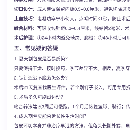
切口设计
：成人建议保留内板0.5–0.8厘米，避免切除
止血技巧
：电凝功率宁小勿大，点凝时间≤1秒，防止术后血
缝合材料
：可吸收线针距0.3–0.4厘米，线结留2毫米
术后护理
：①24小时内避免骑跨、爬楼；②48小时后可
五、常见疑问答疑
1. 夏天割包皮是否易感染？
只要保持干燥、按时换药，季节差异不大。相反，夏季穿
2. 钛钉迟迟不脱落怎么办？
术后21天复查找医生评估，若个别钉子嵌入，可用专用
3. 术后多久可剧烈运动？
吻合器法建议3周后可慢跑，1个月后恢复篮球、骑行；
4. 成人割包皮能否延长性生活时间？
包皮环切本身并非治疗早泄的方法，但龟头长期外露、角质