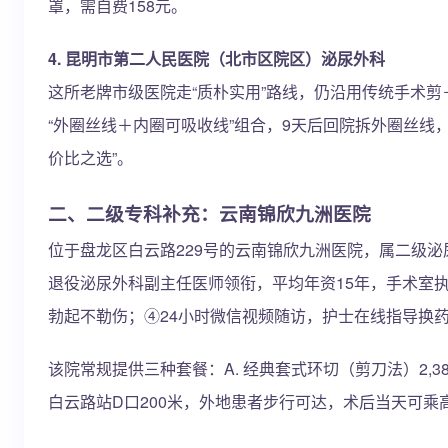
罩，需自费158元。
4. 昆明市第二人民医院（北市区院区）泌尿外科
这所老牌市级医院走“质朴实用”路线，仍沿用传统手术
“外圈丝线＋内圈可吸收线”组合，9天后回院拆外圈丝线，
价比之选”。
二、二级专科补充：云南锦欣九洲医院
位于盘龙区白云路229号的云南锦欣九洲医院，属二级
退役泌尿外科副主任医师领衔，平均年资15年，手术室
勃起不勒伤；④24小时微信视频随访，护士在线指导换
该院常规提供三种套餐：A. 经典套式环切（剪刀法）2,3
白云路站D口200米，外地患者步行可达，术后当天可