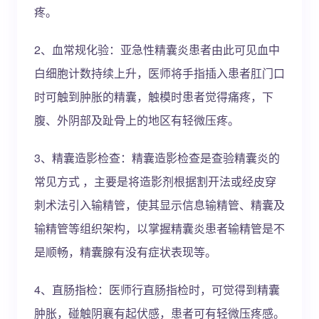
疼。
2、血常规化验：亚急性精囊炎患者由此可见血中
白细胞计数持续上升，医师将手指插入患者肛门口
时可触到肿胀的精囊，触模时患者觉得痛疼，下
腹、外阴部及趾骨上的地区有轻微压疼。
3、精囊造影检查：精囊造影检查是查验精囊炎的
常见方式 ，主要是将造影剂根据割开法或经皮穿
刺术法引入输精管，使其显示信息输精管、精囊及
输精管等组织架构，以掌握精囊炎患者输精管是不
是顺畅，精囊腺有没有症状表现等。
4、直肠指检：医师行直肠指检时，可觉得到精囊
肿胀，碰触阴襄有起伏感，患者可有轻微压疼感。